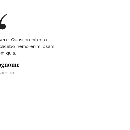
rivere. Quasi architecto
xplicabo nemo enim ipsam
em quia.
ognome
zienda