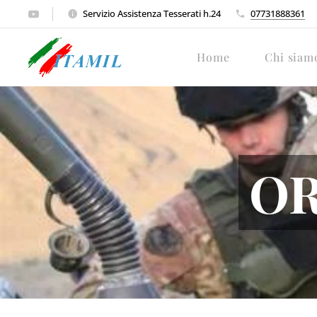
Servizio Assistenza Tesserati h.24
07731888361
Home
Chi siam
OR