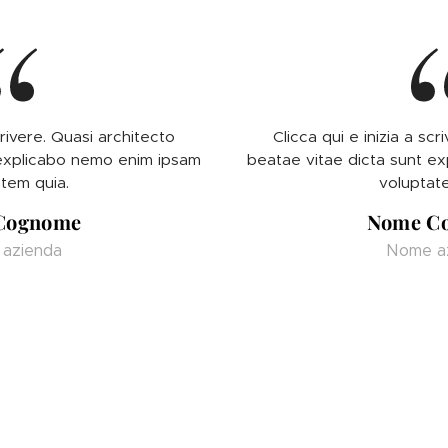
crivere. Quasi architecto
Clicca qui e inizia a sc
 explicabo nemo enim ipsam
beatae vitae dicta sunt e
tem quia.
voluptat
Cognome
Nome C
azienda
Nome a