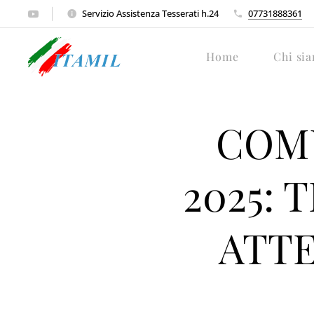
Servizio Assistenza Tesserati h.24
07731888361
Home
Chi si
COMU
2025: 
ATTE