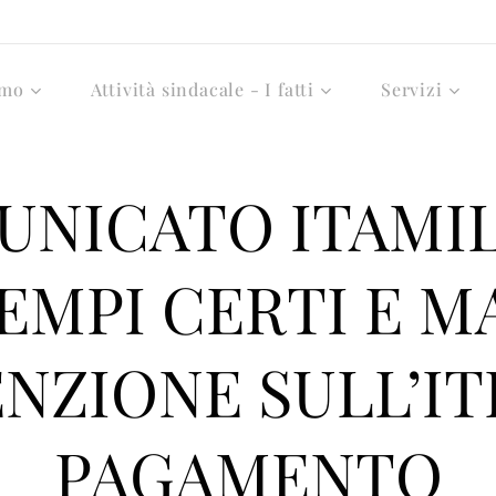
amo
Attività sindacale - I fatti
Servizi
NICATO ITAMIL
TEMPI CERTI E 
NZIONE SULL’IT
PAGAMENTO