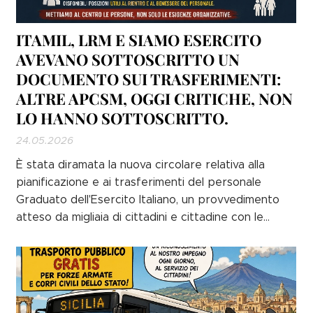
ITAMIL, LRM E SIAMO ESERCITO
AVEVANO SOTTOSCRITTO UN
DOCUMENTO SUI TRASFERIMENTI:
ALTRE APCSM, OGGI CRITICHE, NON
LO HANNO SOTTOSCRITTO.
24.05.2026
È stata diramata la nuova circolare relativa alla
pianificazione e ai trasferimenti del personale
Graduato dell'Esercito Italiano, un provvedimento
atteso da migliaia di cittadini e cittadine con le
stellette che speravano in segnali concreti di
cambiamento su una materia che incide
profondamente sulla qualità della vita del personale
e delle loro...