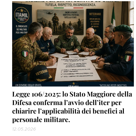
collaborazione, hanno accolto la Delegazione
"ITAMIL" durante il percorso istituzionale svolto
nelle diverse caserme del...
Legge 106/2025: lo Stato Maggiore della
Difesa conferma l’avvio dell’iter per
chiarire l’applicabilità dei benefici al
personale militare.
12.05.2026